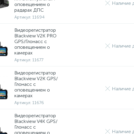
Наличие д
оповещением о
радарах ДПС
Артикул:
11694
Видеорегистратор
Blackview V2K PRO
GPS/Глонасс с
Наличие д
оповещением о
камерах
Артикул:
11677
Видеорегистратор
Blackview V2K GPS/
Глонасс с
Наличие д
оповещением о
камерах
Артикул:
11676
Видеорегистратор
Blackview V4K GPS/
Глонасс с
Наличие д
оповещением о