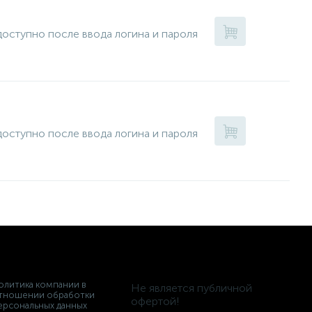
оступно после ввода логина и пароля
оступно после ввода логина и пароля
олитика компании в
Не является публичной
тношении обработки
офертой!
ерсональных данных