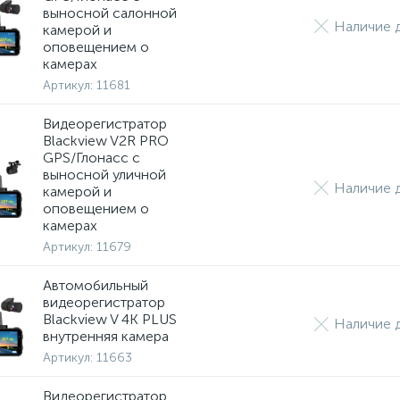
выносной салонной
Наличие д
камерой и
оповещением о
камерах
Артикул:
11681
Видеорегистратор
Blackview V2R PRO
GPS/Глонасс с
выносной уличной
Наличие д
камерой и
оповещением о
камерах
Артикул:
11679
Автомобильный
видеорегистратор
Blackview V 4K PLUS
Наличие д
внутренняя камера
Артикул:
11663
Видеорегистратор