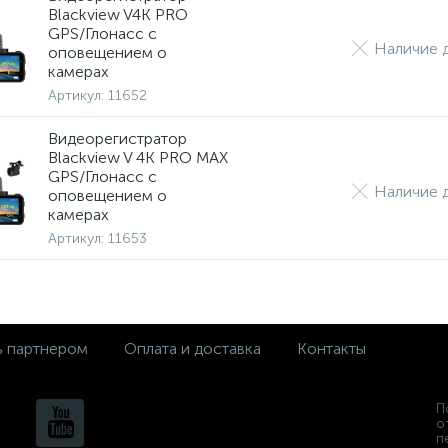
Blackview V4K PRO
GPS/Глонасс с
Наличие д
оповещением о
камерах
Артикул:
11652
Видеорегистратор
Blackview V 4K PRO MAX
GPS/Глонасс с
Наличие д
оповещением о
камерах
Артикул:
11653
ь партнером
Оплата и доставка
Контакты
П
о
п